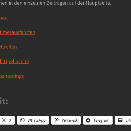
hen in den einzelnen Beiträgen auf der Hauptseite.
fbau
dtimerausfahrten
ltreffen
sh Opel Scene
toshootings
it:
X
WhatsApp
Pinterest
Telegram
E-M