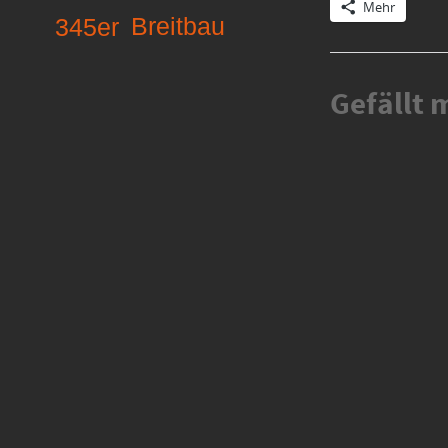
Mehr
Breitbau
345er
Gefällt m