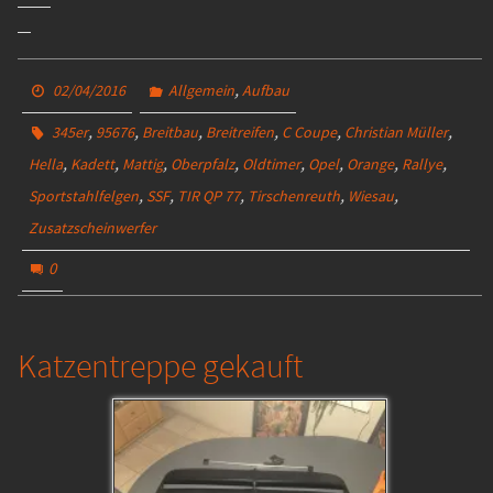
geladen …
,
02/04/2016
Allgemein
Aufbau
,
,
,
,
,
,
345er
95676
Breitbau
Breitreifen
C Coupe
Christian Müller
,
,
,
,
,
,
,
,
Hella
Kadett
Mattig
Oberpfalz
Oldtimer
Opel
Orange
Rallye
,
,
,
,
,
Sportstahlfelgen
SSF
TIR QP 77
Tirschenreuth
Wiesau
Zusatzscheinwerfer
0
Katzentreppe gekauft