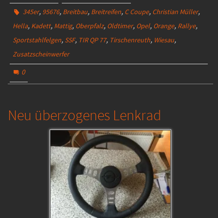
,
,
,
,
,
,
345er
95676
Breitbau
Breitreifen
C Coupe
Christian Müller
,
,
,
,
,
,
,
,
Hella
Kadett
Mattig
Oberpfalz
Oldtimer
Opel
Orange
Rallye
,
,
,
,
,
Sportstahlfelgen
SSF
TIR QP 77
Tirschenreuth
Wiesau
Zusatzscheinwerfer
0
Neu überzogenes Lenkrad