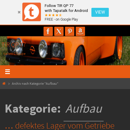
Follow TIR QP 77
with Tapatalk for Android
VIEW
FREE - on Google Play
Zum
Inhalt
springen
TIR QP 77
Kadett C Coupe
Start
Archiv nach Kategorie "Aufbau"
Kategorie:
Aufbau
… defektes Lager vom Getriebe