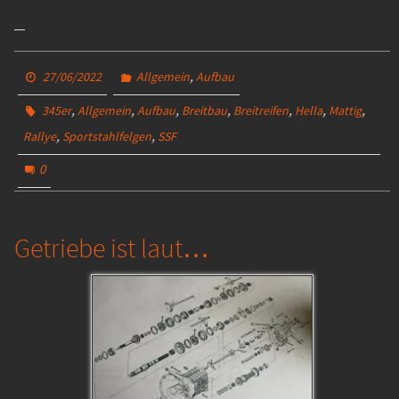
,
27/06/2022
Allgemein
Aufbau
,
,
,
,
,
,
,
345er
Allgemein
Aufbau
Breitbau
Breitreifen
Hella
Mattig
,
,
Rallye
Sportstahlfelgen
SSF
0
Getriebe ist laut…