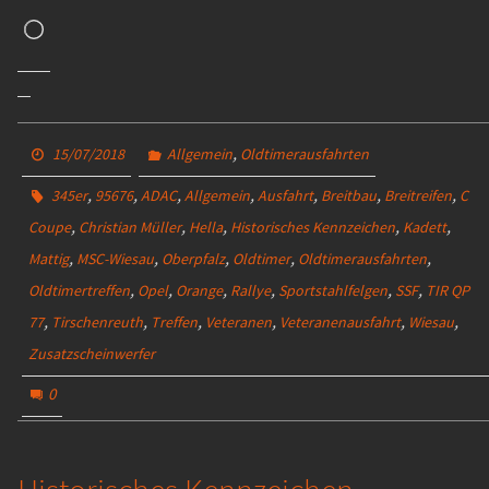
Wird
geladen …
,
15/07/2018
Allgemein
Oldtimerausfahrten
,
,
,
,
,
,
,
345er
95676
ADAC
Allgemein
Ausfahrt
Breitbau
Breitreifen
C
,
,
,
,
,
Coupe
Christian Müller
Hella
Historisches Kennzeichen
Kadett
,
,
,
,
,
Mattig
MSC-Wiesau
Oberpfalz
Oldtimer
Oldtimerausfahrten
,
,
,
,
,
,
Oldtimertreffen
Opel
Orange
Rallye
Sportstahlfelgen
SSF
TIR QP
,
,
,
,
,
,
77
Tirschenreuth
Treffen
Veteranen
Veteranenausfahrt
Wiesau
Zusatzscheinwerfer
0