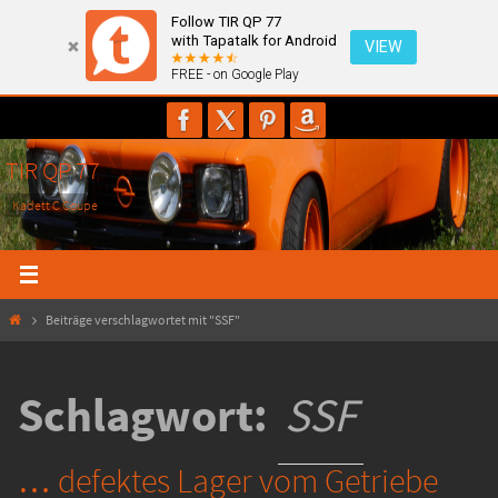
Follow TIR QP 77
with Tapatalk for Android
VIEW
FREE - on Google Play
Zum
Inhalt
springen
TIR QP 77
Kadett C Coupe
Start
Beiträge verschlagwortet mit "SSF"
Schlagwort:
SSF
… defektes Lager vom Getriebe