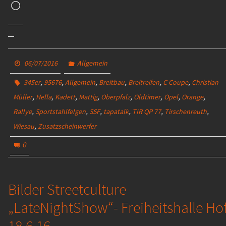
Wird
geladen …
06/07/2016
Allgemein
,
,
,
,
,
,
345er
95676
Allgemein
Breitbau
Breitreifen
C Coupe
Christian
,
,
,
,
,
,
,
,
Müller
Hella
Kadett
Mattig
Oberpfalz
Oldtimer
Opel
Orange
,
,
,
,
,
,
Rallye
Sportstahlfelgen
SSF
tapatalk
TIR QP 77
Tirschenreuth
,
Wiesau
Zusatzscheinwerfer
0
Bilder Streetculture
„LateNightShow“- Freiheitshalle Ho
18.6.16