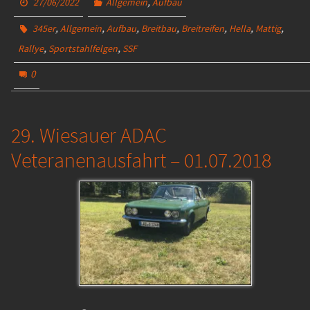
,
27/06/2022
Allgemein
Aufbau
,
,
,
,
,
,
,
345er
Allgemein
Aufbau
Breitbau
Breitreifen
Hella
Mattig
,
,
Rallye
Sportstahlfelgen
SSF
0
29. Wiesauer ADAC
Veteranenausfahrt – 01.07.2018