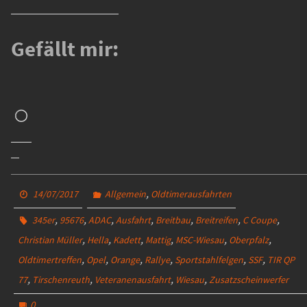
Gefällt mir:
Wird
geladen …
,
14/07/2017
Allgemein
Oldtimerausfahrten
,
,
,
,
,
,
,
345er
95676
ADAC
Ausfahrt
Breitbau
Breitreifen
C Coupe
,
,
,
,
,
,
Christian Müller
Hella
Kadett
Mattig
MSC-Wiesau
Oberpfalz
,
,
,
,
,
,
Oldtimertreffen
Opel
Orange
Rallye
Sportstahlfelgen
SSF
TIR QP
,
,
,
,
77
Tirschenreuth
Veteranenausfahrt
Wiesau
Zusatzscheinwerfer
0