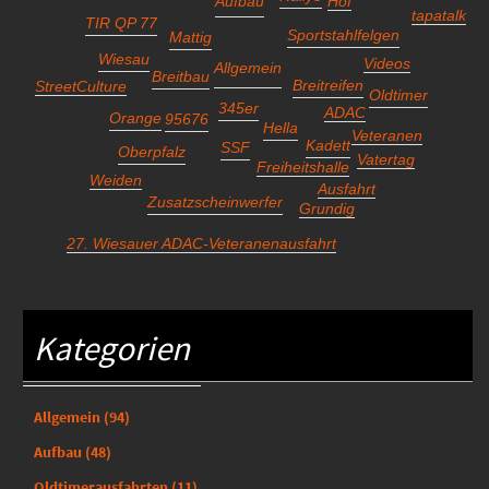
Aufbau
Hof
tapatalk
TIR QP 77
Sportstahlfelgen
Mattig
Wiesau
Videos
Allgemein
Breitbau
Breitreifen
StreetCulture
Oldtimer
345er
ADAC
Orange
95676
Hella
Veteranen
Kadett
SSF
Oberpfalz
Vatertag
Freiheitshalle
Weiden
Ausfahrt
Zusatzscheinwerfer
Grundig
27. Wiesauer ADAC-Veteranenausfahrt
Kategorien
Allgemein
(94)
Aufbau
(48)
Oldtimerausfahrten
(11)