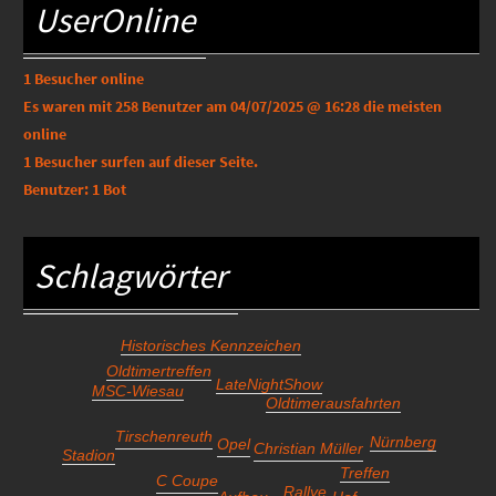
UserOnline
1 Besucher
online
Es waren mit 258 Benutzer am 04/07/2025 @ 16:28 die meisten
online
1 Besucher
surfen auf dieser Seite.
Benutzer:
1 Bot
Schlagwörter
Historisches Kennzeichen
Oldtimertreffen
LateNightShow
MSC-Wiesau
Oldtimerausfahrten
Tirschenreuth
Nürnberg
Opel
Christian Müller
Stadion
Treffen
C Coupe
Rallye