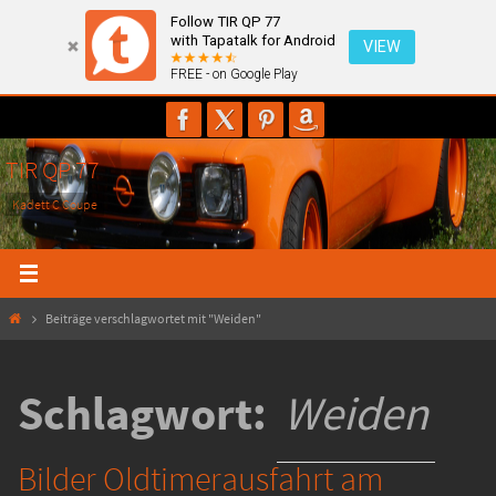
Follow TIR QP 77
with Tapatalk for Android
VIEW
FREE - on Google Play
Zum
Inhalt
springen
TIR QP 77
Kadett C Coupe
Start
Beiträge verschlagwortet mit "Weiden"
Schlagwort:
Weiden
Bilder Oldtimerausfahrt am