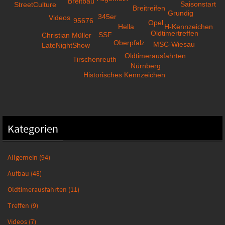
Breitbau
Saisonstart
StreetCulture
Breitreifen
Grundig
345er
Videos
95676
Opel
H-Kennzeichen
Hella
Oldtimertreffen
SSF
Christian Müller
Oberpfalz
MSC-Wiesau
LateNightShow
Oldtimerausfahrten
Tirschenreuth
Nürnberg
Historisches Kennzeichen
Kategorien
Allgemein
(94)
Aufbau
(48)
Oldtimerausfahrten
(11)
Treffen
(9)
Videos
(7)