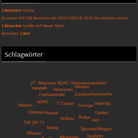
2 Benutzer
online
Es waren mit 258 Benutzer am 04/07/2025 @ 16:28 die meisten online
1 Besucher
surfen auf dieser Seite.
Benutzer:
1 Bot
Schlagwörter
27. Wiesauer ADAC-Veteranenausfahrt
Weiden
tapatalk
Veteranen
Zusatzscheinwerfer
Freiheitshalle
ADAC
C Coupe
Vatertag
Stadion
Orange
Oldtimer
Treffen
Kadett
Rallye
Aufbau
Hof
TIR QP 77
Mattig
Sportstahlfelgen
Wiesau
Ausfahrt
Allgemein